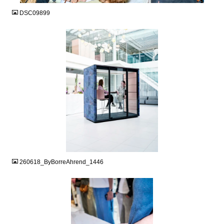
DSC09899
JPG
260618_ByBorreAhrend_1446