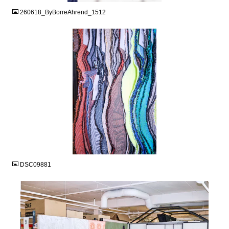
260618_ByBorreAhrend_1512
JPG
DSC09881