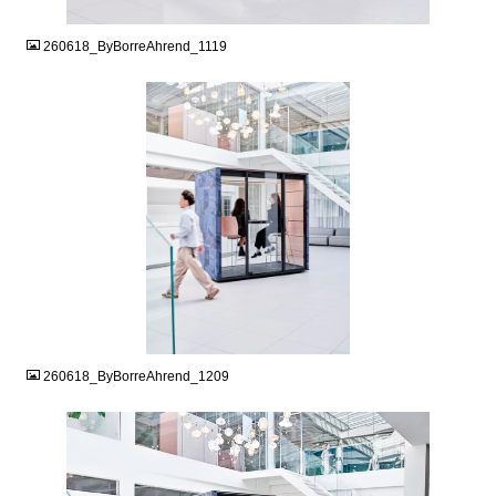
JPG
260618_ByBorreAhrend_1119
JPG
260618_ByBorreAhrend_1209