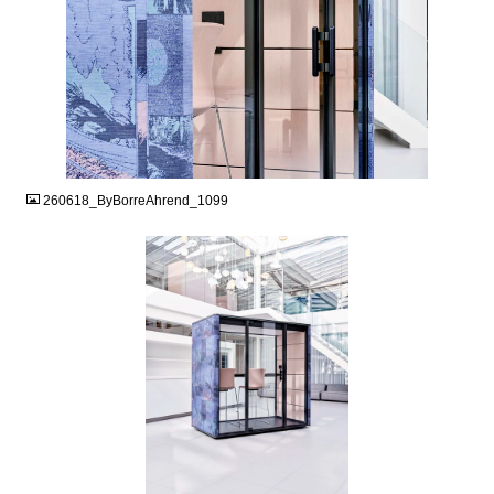
JPG
260618_ByBorreAhrend_1099
JPG