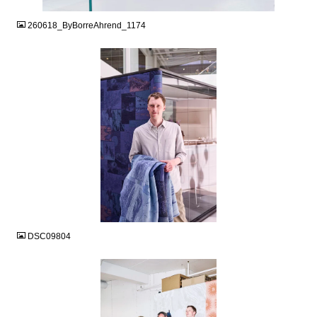
260618_ByBorreAhrend_1174
JPG
DSC09804