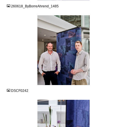
260618_ByBorreAhrend_1485
JPG
DSCF0242