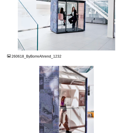
JPG
260618_ByBorreAhrend_1232