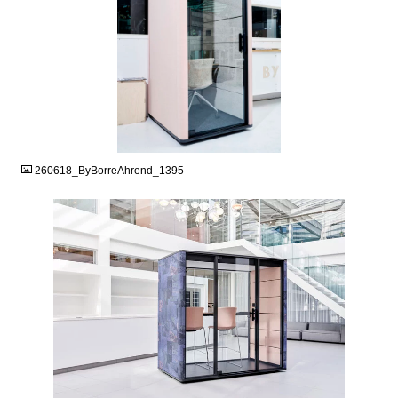
JPG
260618_ByBorreAhrend_1395