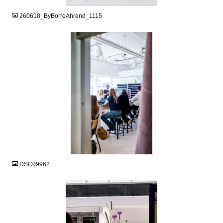
260618_ByBorreAhrend_1115
JPG
DSC09962