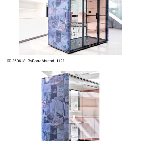
JPG
260618_ByBorreAhrend_1121