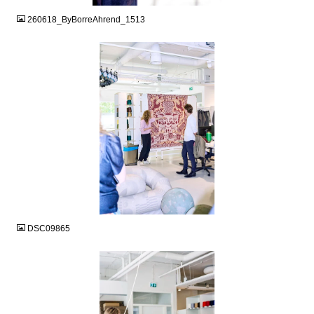
260618_ByBorreAhrend_1513
JPG
DSC09865