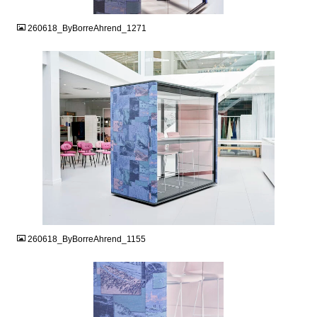
JPG
260618_ByBorreAhrend_1271
JPG
260618_ByBorreAhrend_1155