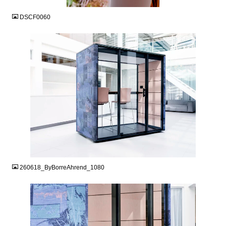
DSCF0060
JPG
260618_ByBorreAhrend_1080