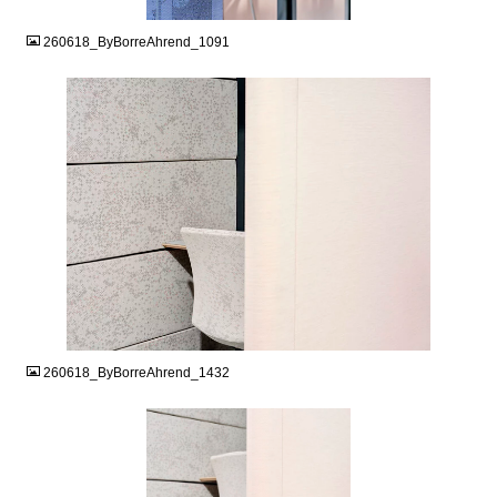
260618_ByBorreAhrend_1091
JPG
260618_ByBorreAhrend_1432