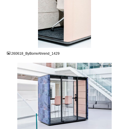
JPG
260618_ByBorreAhrend_1429
JPG