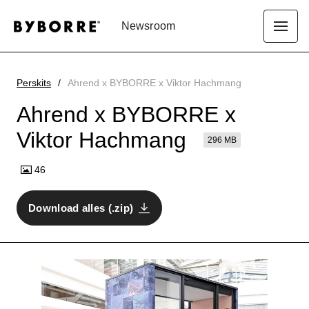
Newsroom
Perskits
Ahrend x BYBORRE x Viktor Hachmang
Ahrend x BYBORRE x
Viktor Hachmang
296 MB
46
Download alles (.zip)